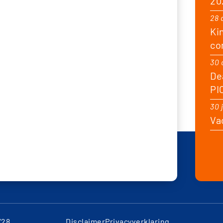
20
28 
Ki
co
30 
De
PI
30 
Va
728
Disclaimer
Privacyverklaring