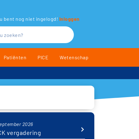
u bent nog niet ingelogd!
Inloggen
Patiënten
PICE
Wetenschap
september 2026
CK vergadering