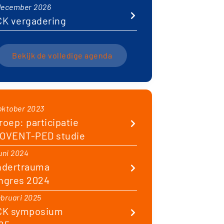
december 2026
CK vergadering
Bekijk de volledige agenda
oktober 2023
roep: participatie
OVENT-PED studie
juni 2024
ndertrauma
ngres 2024
ebruari 2025
CK symposium