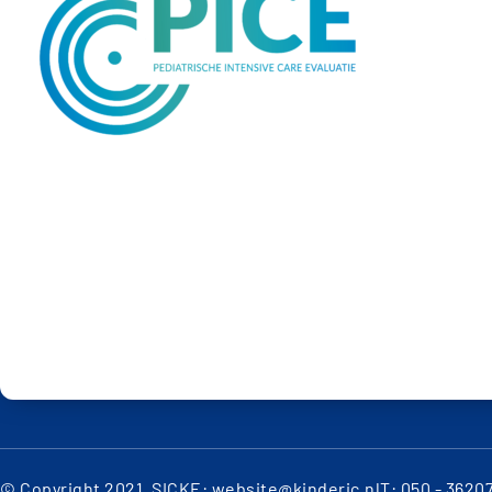
© Copyright 2021, SICK
E: website@kinderic.nl
T: 050 - 3620