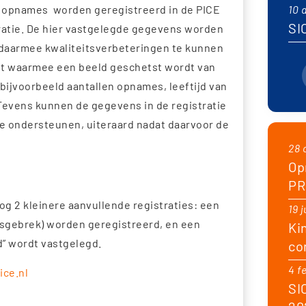
e opnames worden geregistreerd in de PICE
10 
SI
stratie. De hier vastgelegde gegevens worden
en daarmee kwaliteitsverbeteringen te kunnen
uit waarmee een beeld geschetst wordt van
bijvoorbeeld aantallen opnames, leeftijd van
Tevens kunnen de gegevens in de registratie
 ondersteunen, uiteraard nadat daarvoor de
28 
Op
PR
og 2 kleinere aanvullende registraties: een
19 
tsgebrek) worden geregistreerd, en een
Ki
” wordt vastgelegd.
co
4 f
ce.nl
SI