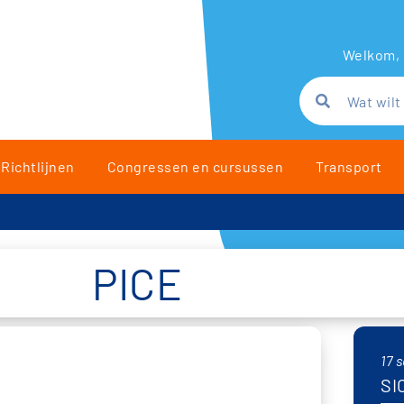
Welkom, 
Richtlijnen
Congressen en cursussen
Transport
PICE
17 
SI