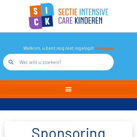
Welkom, u bent nog niet ingelogd!
Inloggen
Sponsoring