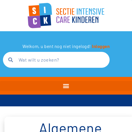
Welkom, u bent nog niet ingelogd!
Inloggen
Algemene