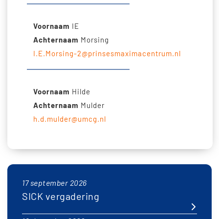
Voornaam
IE
Achternaam
Morsing
I.E.Morsing-2@prinsesmaximacentrum.nl
Voornaam
Hilde
Achternaam
Mulder
h.d.mulder@umcg.nl
17 september 2026
SICK vergadering