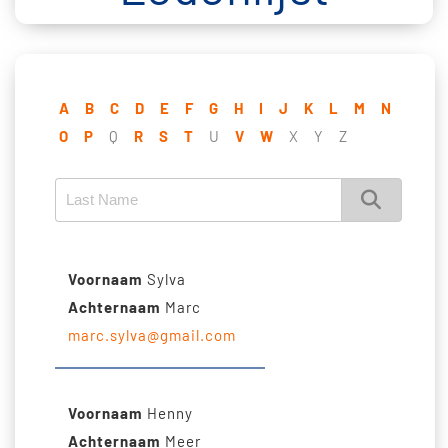
A
B
C
D
E
F
G
H
I
J
K
L
M
N
O
P
Q
R
S
T
U
V
W
X
Y
Z
Voornaam
Sylva
Achternaam
Marc
marc.sylva@gmail.com
Voornaam
Henny
Achternaam
Meer